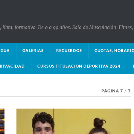
o, Kata, formativo. De 0 a 99 años. Sala de Musculación, Fitne
IGUA
GALERIAS
RECUERDOS
CUOTAS, HORARI
PRIVACIDAD
CURSOS TITULACION DEPORTIVA 2024
PÁGINA 7
/
7