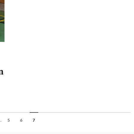
n
..
5
6
7