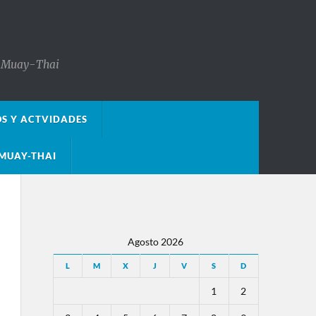
s, Muay-Thai
OS Y ACTVIDADES
MUAY-THAI
Agosto 2026
L
M
X
J
V
S
D
1
2