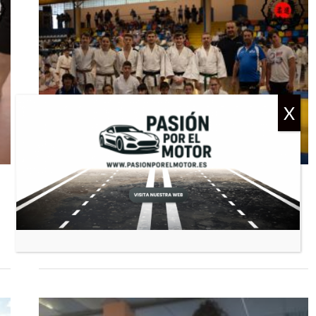
GALERIAS
,
NOTICIAS
Kataylu 2019
junio 18, 2019
—
0 comentarios