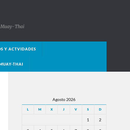
s, Muay-Thai
OS Y ACTVIDADES
MUAY-THAI
Agosto 2026
L
M
X
J
V
S
D
1
2