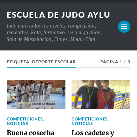
ESCUELA DE JUDO AYLU
Judo para todos los niveles, competición,
recreativo, Kata, formativo. De 0 a 99 años.
Sala de Musculación, Fitnes, Muay-Thai
ETIQUETA:
DEPORTE ESCOLAR
PÁGINA 1
/
3
COMPETICIONES
,
COMPETICIONES
,
NOTICIAS
NOTICIAS
Buena cosecha
Los cadetes y